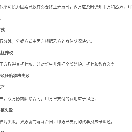
他不可抗力因素导致有必要终止妊娠时，丙方应及时通知甲方和乙方，并
生
方式
行分娩，分娩方式由丙方根据乙方的身体状况决定。
儿抚养权
甲方取得其抚养权，并对新生儿承担全部监护、抚养和教育义务。
产及胚胎移植失败
流产
产，双方协商解除合同，甲方已支付的费用应予退还。
移植失败
植均失败，双方协商解除合同，甲方已支付的代孕费应予退还。