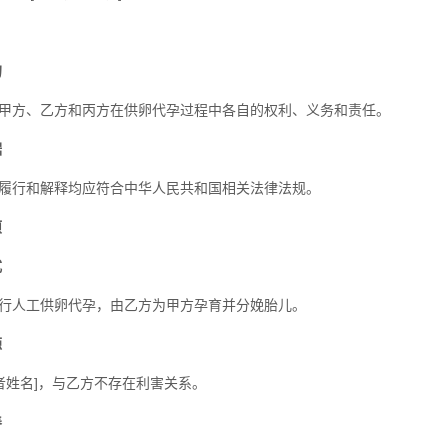
的
甲方、乙方和丙方在供卵代孕过程中各自的权利、义务和责任。
据
履行和解释均应符合中华人民共和国相关法律法规。
项
式
行人工供卵代孕，由乙方为甲方孕育并分娩胎儿。
源
卵者姓名]，与乙方不存在利害关系。
养