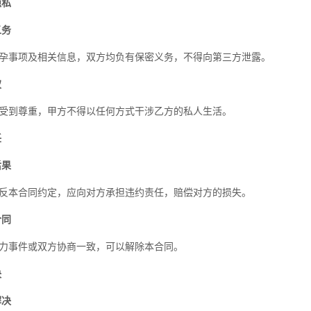
隐私
义务
孕事项及相关信息，双方均负有保密义务，不得向第三方泄露。
权
受到尊重，甲方不得以任何方式干涉乙方的私人生活。
任
后果
反本合同约定，应向对方承担违约责任，赔偿对方的损失。
合同
力事件或双方协商一致，可以解除本合同。
决
解决