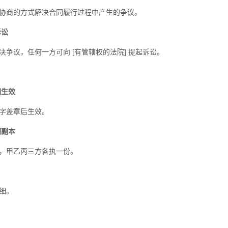
协商的方式解决合同履行过程中产生的争议。
诉讼
决争议，任何一方可向 [有管辖权的法院] 提起诉讼。
同生效
字盖章后生效。
同副本
，甲乙丙三方各执一份。
细。