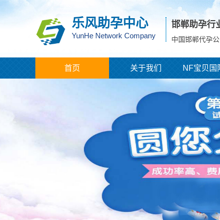
乐风助孕中心
邯郸助孕行
YunHe Network Company
中国邯郸代孕公
首页
关于我们
NF宝贝国